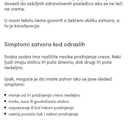
dovesti do ozbiljnih zdravstvenih posledica ako se ne leči
na vreme.
U ovom tekstu ćemo govoriti o češćem obliku zatvora, a
to je konstipacija.
Simptomi zatvora kod odraslih
Svaka osoba ima različite navike pražnjenja creva. Neki
ljudi imaju stolicu tri puta dnevno, dok drugi tri puta
nedeljno.
Ipak, moguće je da imate zatvor ako se jave sledeći
simptomi:
manje od tri pražnjenja creva nedeljno
tvrda, suva ili grudvičasta stolica
naprezanje ili bol tokom pražnjenja
osećaj punoće čak i nakon pražnjenja