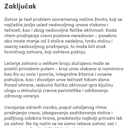
Zaključak
Zatvor je čest problem savremenog načina života, koji se
najčešće javlja usled nedovoljnog unosa vlakana i
tečnosti, kao i zbog nedovoljne fizičke aktivnosti. Kada
ritam pražnjenja creva postane neredovan – posebno
ako imate manje od 3 stolice nedeljno, tvrdu stolicu i
osećaj nedovoljnog pražnjenja, to može biti znak
hroničnog zatvora, koji zahteva pažnju.
Lečenje zatvora u velikom broju slučajeva može se
postići prirodnim putem – kroz unos vlakana iz namirnica
kao što su voće i povrće, integralne žitarice i ovsene
pahuljice, kao i dovoljan unos tečnosti tokom dana.
Pored ishrane, redovna fizička aktivnost igra ključnu
ulogu u stimulaciji crevne peristaltike i održavanju
zdravog varenja.
Usvajanje zdravih navika, poput ustaljenog ritma
pražnjenja creva, izbegavanja zadržavanja stolice i
pažljivog odabira hrane, predstavlja najbolji prirodni lek
za zatvor. Na taj način se ne samo rešava zatvor, već i