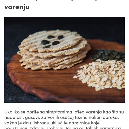
varenju
Ukoliko se borite sa simptomima lošeg varenja kao što su
nadutost, gasovi, zatvor ili osećaj težine nakon obroka,
važno je da u ishranu uključite namirnice koje
podržavaju zdravu probavu. Jedna od takvih namirnica