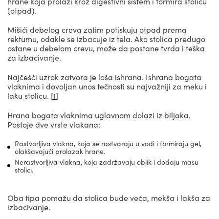
hrane koja prolazi kroz digestivni sistem i formira stolicu
(otpad).
Mišići debelog creva zatim potiskuju otpad prema
rektumu, odakle se izbacuje iz tela. Ako stolica predugo
ostane u debelom crevu, može da postane tvrda i teška
za izbacivanje.
Najčešći uzrok zatvora je loša ishrana. Ishrana bogata
vlaknima i dovoljan unos tečnosti su najvažniji za meku i
laku stolicu. [
]
1
Hrana bogata vlaknima uglavnom dolazi iz biljaka.
Postoje dve vrste vlakana:
Rastvorljiva vlakna, koja se rastvaraju u vodi i formiraju gel,
olakšavajući prolazak hrane.
Nerastvorljiva vlakna, koja zadržavaju oblik i dodaju masu
stolici.
Oba tipa pomažu da stolica bude veća, mekša i lakša za
izbacivanje.