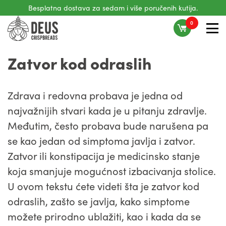
Besplatna dostava za sedam i više poručenih kutija.
Skip
to
0
content
Zatvor kod odraslih
Zdrava i redovna probava je jedna od
najvažnijih stvari kada je u pitanju zdravlje.
Međutim, često probava bude narušena pa
se kao jedan od simptoma javlja i zatvor.
Zatvor ili konstipacija je medicinsko stanje
koja smanjuje mogućnost izbacivanja stolice.
U ovom tekstu ćete videti šta je zatvor kod
odraslih, zašto se javlja, kako simptome
možete prirodno ublažiti, kao i kada da se