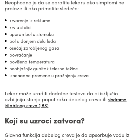
Neophodno je da se obratite lekaru ako simptomi ne
prolaze ili ako primetite sledeće:
krvarenje iz rektuma
krv u stolici
uporan bol u stomaku
bol u donjem delu leđa
osećaj zarobljenog gasa
povraćanje
povišena temperatura
neobjašnjiv gubitak telesne težine
iznenadne promene u pražnjenju creva
Lekar može uraditi dodatne testove da bi isključio
ozbiljnija stanja poput raka debelog creva ili
sindroma
.
iritabilnog creva (IBS)
Koji su uzroci zatvora?
Glavna funkcija debelog creva je da apsorbuje vodu iz