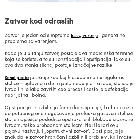
Zatvor kod odraslih
Zatvor je jedan od simptoma
i generalno
lošeg varenja
problema sa varenjem.
Kada je u pitanju zatvor, postoje dva medicinska termina
koja se koriste, a to su konstipacija i opstipacija. Iako su
ova dva stanja slična, postoje i značajne razlike.
je stanje kod kojih osoba ima neregularne
Konstipacija
stolice – uglavnom do tri puta nedeljno. Takođe, stolica je
tvrđa i nije lako završiti ceo proces i često je defekacija
neprijatna i bolna.
Opstipacija je ozbiljnija forma konstipacije, kada dolazi i
do potpunog onemogućavanja prolaska gasova i stolice,
što je najčešće posledica opstrukcije ili blokade izazvane
tvrdom, teško prohodnom stolicom. Neki lekari ovu
pojavu nazivaju i „opstruktivni zatvor“. Opstipacija je
znak da je zatvor hroničan i ozbiljniji problem, koji može