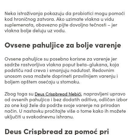
Neka istraživanja pokazuju da probiotici mogu pomoći
kod hroničnog zatvora. Ako uzimate vlakna u vidu
suplemenata, obavezno pijte dovoljno tečnosti – jer
vlakna bolje deluju uz vodu.
Ovsene pahuljice za bolje varenje
Ovsene pahuljice su posebno korisne za varenje jer
sadrže rastvorljiva vlakna poput beta-glukana, koja
podstiču rad creva i smanjuju nadutost. Redovnim
unosom ovsa možete doprineti pravilnijem varenju i
boljem opštem osećaju u stomaku.
Zbog toga su
, napravljeni upravo
Deus Crispbread hlebići
od ovsenih pahuljica i bez dodatih aditiva, odličan izbor
za one koji žele da podrže svoje varenje na prirodan
način. U nastavku pročitajte više o tome kako ih možete
uključiti u svakodnevnu ishranu.
Deus Crispbread za pomoć pri