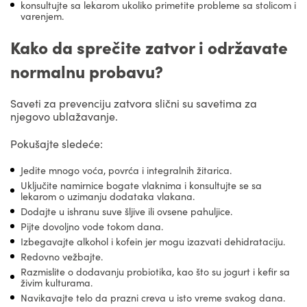
konsultujte sa lekarom ukoliko primetite probleme sa stolicom i
varenjem.
Kako da sprečite zatvor i održavate
normalnu probavu?
Saveti za prevenciju zatvora slični su savetima za
njegovo ublažavanje.
Pokušajte sledeće:
Jedite mnogo voća, povrća i integralnih žitarica.
Uključite namirnice bogate vlaknima i konsultujte se sa
lekarom o uzimanju dodataka vlakana.
Dodajte u ishranu suve šljive ili ovsene pahuljice.
Pijte dovoljno vode tokom dana.
Izbegavajte alkohol i kofein jer mogu izazvati dehidrataciju.
Redovno vežbajte.
Razmislite o dodavanju probiotika, kao što su jogurt i kefir sa
živim kulturama.
Navikavajte telo da prazni creva u isto vreme svakog dana.