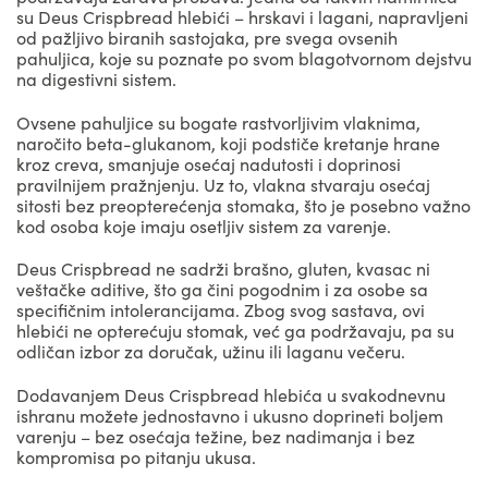
su Deus Crispbread hlebići – hrskavi i lagani, napravljeni
od pažljivo biranih sastojaka, pre svega ovsenih
pahuljica, koje su poznate po svom blagotvornom dejstvu
na digestivni sistem.
Ovsene pahuljice su bogate rastvorljivim vlaknima,
naročito beta-glukanom, koji podstiče kretanje hrane
kroz creva, smanjuje osećaj nadutosti i doprinosi
pravilnijem pražnjenju. Uz to, vlakna stvaraju osećaj
sitosti bez preopterećenja stomaka, što je posebno važno
kod osoba koje imaju osetljiv sistem za varenje.
Deus Crispbread ne sadrži brašno, gluten, kvasac ni
veštačke aditive, što ga čini pogodnim i za osobe sa
specifičnim intolerancijama. Zbog svog sastava, ovi
hlebići ne opterećuju stomak, već ga podržavaju, pa su
odličan izbor za doručak, užinu ili laganu večeru.
Dodavanjem Deus Crispbread hlebića u svakodnevnu
ishranu možete jednostavno i ukusno doprineti boljem
varenju – bez osećaja težine, bez nadimanja i bez
kompromisa po pitanju ukusa.