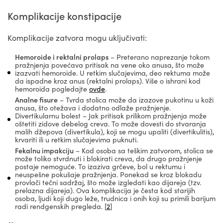
Komplikacije konstipacije
Komplikacije zatvora mogu uključivati:
Hemoroide i rektalni prolaps
– Preterano naprezanje tokom
pražnjenja povećava pritisak na vene oko anusa, što može
izazvati hemoroide. U retkim slučajevima, deo rektuma može
da ispadne kroz anus (rektalni prolaps). Više o ishrani kod
hemoroida pogledajte
ovde
.
Analne fisure
– Tvrda stolica može da izazove pukotinu u koži
anusa, što otežava i dodatno odlaže pražnjenje.
Divertikularnu bolest – Jak pritisak prilikom pražnjenja može
oštetiti zidove debelog creva. To može dovesti do stvaranja
malih džepova (divertikula), koji se mogu upaliti (divertikulitis),
krvariti ili u retkim slučajevima puknuti.
Fekalnu impakciju
– Kod osoba sa teškim zatvorom, stolica se
može toliko stvrdnuti i blokirati creva, da drugo pražnjenje
postaje nemoguće. To izaziva grčeve, bol u rektumu i
neuspešne pokušaje pražnjenja. Ponekad se kroz blokadu
provlači tečni sadržaj, što može izgledati kao dijareja (tzv.
prelazna dijareja). Ova komplikacija je česta kod starijih
osoba, ljudi koji dugo leže, trudnica i onih koji su primili barijum
radi rendgenskih pregleda. [
2
]