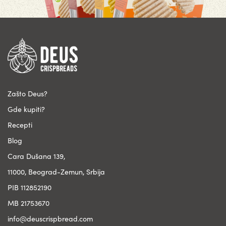
Zašto Deus?
Gde kupiti?
Recepti
Blog
Cara Dušana 139,
11000, Beograd-Zemun, Srbija
PIB 112852190
MB 21753670
info@deuscrispbread.com