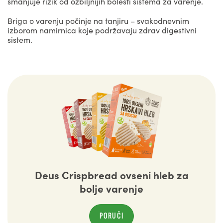
smanjuje rizik od ozbiljnijih bolesti sistema za varenje.
Briga o varenju počinje na tanjiru – svakodnevnim
izborom namirnica koje podržavaju zdrav digestivni
sistem.
Deus Crispbread ovseni hleb za
bolje varenje
PORUČI