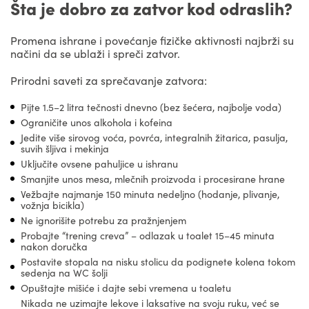
Šta je dobro za zatvor kod odraslih?
Promena ishrane i povećanje fizičke aktivnosti najbrži su
načini da se ublaži i spreči zatvor.
Prirodni saveti za sprečavanje zatvora:
Pijte 1.5–2 litra tečnosti dnevno (bez šećera, najbolje voda)
Ograničite unos alkohola i kofeina
Jedite više sirovog voća, povrća, integralnih žitarica, pasulja,
suvih šljiva i mekinja
Uključite ovsene pahuljice u ishranu
Smanjite unos mesa, mlečnih proizvoda i procesirane hrane
Vežbajte najmanje 150 minuta nedeljno (hodanje, plivanje,
vožnja bicikla)
Ne ignorišite potrebu za pražnjenjem
Probajte “trening creva” – odlazak u toalet 15–45 minuta
nakon doručka
Postavite stopala na nisku stolicu da podignete kolena tokom
sedenja na WC šolji
Opuštajte mišiće i dajte sebi vremena u toaletu
Nikada ne uzimajte lekove i laksative na svoju ruku, već se