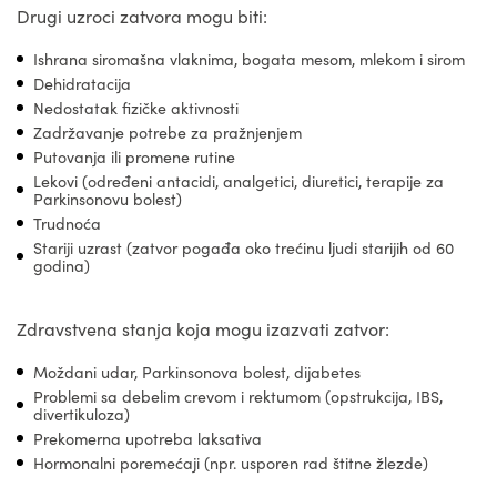
Drugi uzroci zatvora mogu biti:
Ishrana siromašna vlaknima, bogata mesom, mlekom i sirom
Dehidratacija
Nedostatak fizičke aktivnosti
Zadržavanje potrebe za pražnjenjem
Putovanja ili promene rutine
Lekovi (određeni antacidi, analgetici, diuretici, terapije za
Parkinsonovu bolest)
Trudnoća
Stariji uzrast (zatvor pogađa oko trećinu ljudi starijih od 60
godina)
Zdravstvena stanja koja mogu izazvati zatvor:
Moždani udar, Parkinsonova bolest, dijabetes
Problemi sa debelim crevom i rektumom (opstrukcija, IBS,
divertikuloza)
Prekomerna upotreba laksativa
Hormonalni poremećaji (npr. usporen rad štitne žlezde)